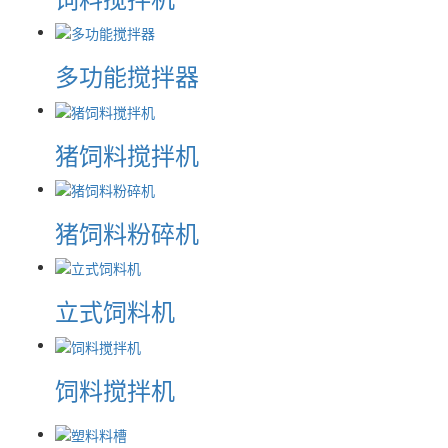
多功能搅拌器
猪饲料搅拌机
猪饲料粉碎机
立式饲料机
饲料搅拌机