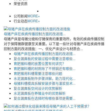
荣誉资质
公司新闻
MORE+
行业动态
MORE+
母猪产床在疾病传播控制方面的改进措...
母猪产床是母猪分娩和仔猪保育的重要场所，有效的疾病传播控制
对于保障猪群健康至关重要。以下是一些针对母猪产床在疾病传播
控制方面的改进措施：一、优化产床设计与材质合...
母猪产床在疾病传播控制方面的改进措...
复合漏粪板的安装过程中需要注意哪些...
育肥猪料槽的放置位置有何讲究？
育肥猪料槽的材质除了不锈钢还有哪些...
育肥猪用料槽需要注意哪些问题
水泥漏粪板制作步骤详解，助力现代化...
母猪料槽模具拆解安装步骤与灌浆技术...
复合漏粪板空间设计的优势解析
水泥漏粪板在养殖业中的优势解析
复合漏粪板在选择时有哪些事项是需要...