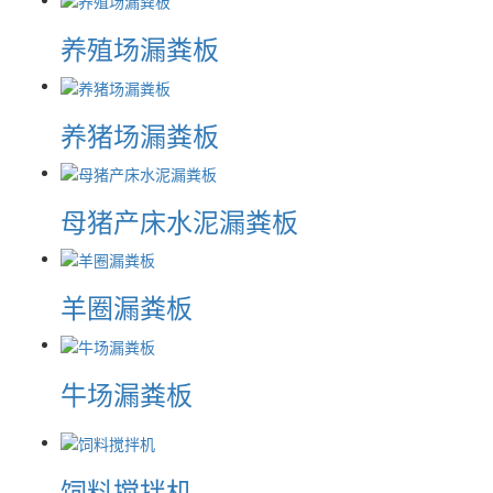
养殖场漏粪板
养猪场漏粪板
母猪产床水泥漏粪板
羊圈漏粪板
牛场漏粪板
饲料搅拌机