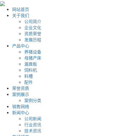
网站首页
关于我们
公司简介
企业文化
资质荣誉
发展历程
产品中心
养猪设备
母猪产床
漏粪板
饲料机
料槽
配件
荣誉资质
案例展示
案例分类
销售网络
新闻中心
公司新闻
行业资讯
技术资讯