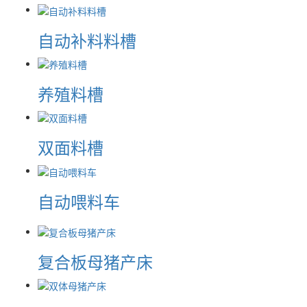
自动补料料槽
养殖料槽
双面料槽
自动喂料车
复合板母猪产床